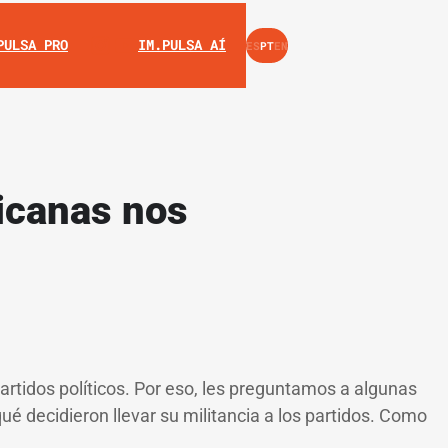
INSTAGRAM
YOUTUBE
PULSA PRO
IM.PULSA AÍ
ES
PT
EN
xicanas nos
rtidos políticos. Por eso, les preguntamos a algunas
ué decidieron llevar su militancia a los partidos. Como