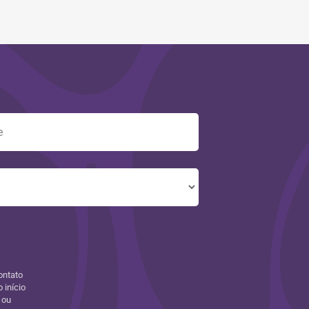
ontato
 início
 ou