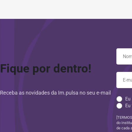
Fique por dentro!
Receba as novidades da Im.pulsa no seu e-mail
Eu 
Eu 
[TERMOS 
do Instit
de cada 