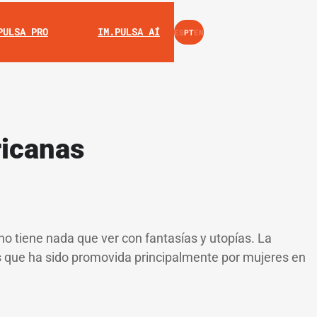
INSTAGRAM
YOUTUBE
PULSA PRO
IM.PULSA AÍ
ES
PT
EN
ricanas
no tiene nada que ver con fantasías y utopías. La
 es que ha sido promovida principalmente por mujeres en