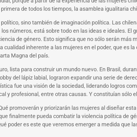
ial, porque a partir de la experiencia de las mujeres ch
 primera de todos los tiempos, la asamblea igualitaria c
lítico, sino también de imaginación política. Las chilen
os números, está sobre todo en las ideas e ideales. El g
ciencia de género. Esto significa que no sólo serán más
lidad inherente a las mujeres en el poder, que es la cost
Carta Magna del país.
uro, lista para construir un mundo nuevo. En Brasil, dur
obby del lápiz labial, lograron expandir una serie de dere
ística fue una visión de la sociedad, liderando logros como
al y profesional, entre otras causas. Y constituían sólo el
Qué promoverán y priorizarán las mujeres al diseñar esta
 que finalmente pueda combatir la violencia política de g
Qué poder es este que veremos emerger a medida que las 