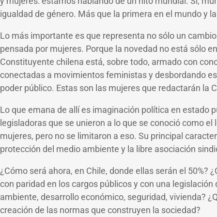
y mujeres: estamos hablando de un hito mundial. Sí, mund
igualdad de género. Más que la primera en el mundo y la
Lo más importante es que representa no sólo un cambio po
pensada por mujeres. Porque la novedad no está sólo en l
Constituyente chilena está, sobre todo, armado con con
conectadas a movimientos feministas y desbordando esa cua
poder público. Estas son las mujeres que redactarán la 
Lo que emana de allí es imaginación política en estado p
legisladoras que se unieron a lo que se conoció como el l
mujeres, pero no se limitaron a eso. Su principal caracter
protección del medio ambiente y la libre asociación sindic
¿Cómo será ahora, en Chile, donde ellas serán el 50%? ¿
con paridad en los cargos públicos y con una legislación
ambiente, desarrollo económico, seguridad, vivienda? ¿
creación de las normas que construyen la sociedad?