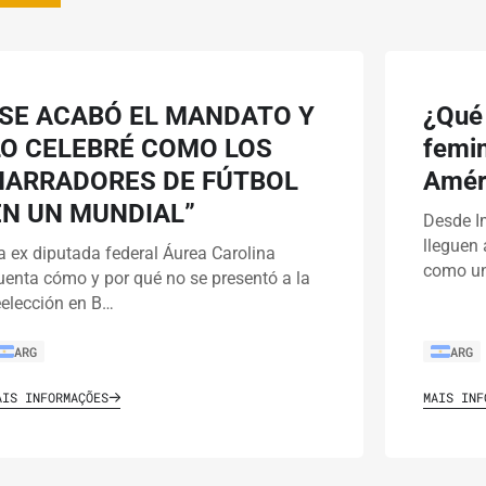
“SE ACABÓ EL MANDATO Y
¿Qué
LO CELEBRÉ COMO LOS
femin
NARRADORES DE FÚTBOL
Améri
EN UN MUNDIAL”
Desde I
lleguen 
a ex diputada federal Áurea Carolina
como un
uenta cómo y por qué no se presentó a la
eelección en B…
ARG
ARG
AIS INFORMAÇÕES
MAIS INF