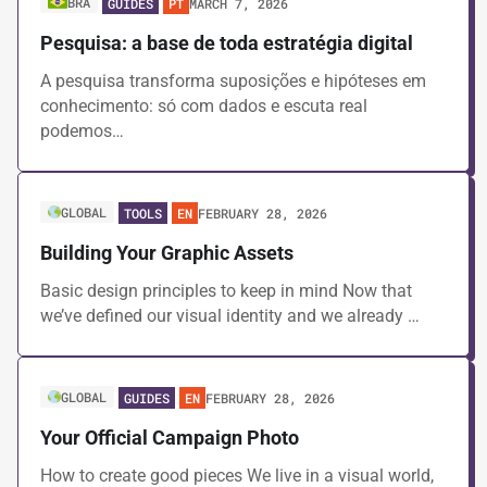
BRA
MARCH 7, 2026
GUIDES
PT
Pesquisa: a base de toda estratégia digital
A pesquisa transforma suposições e hipóteses em
conhecimento: só com dados e escuta real
podemos…
GLOBAL
FEBRUARY 28, 2026
TOOLS
EN
Building Your Graphic Assets
Basic design principles to keep in mind Now that
we’ve defined our visual identity and we already …
GLOBAL
FEBRUARY 28, 2026
GUIDES
EN
Your Official Campaign Photo
How to create good pieces We live in a visual world,