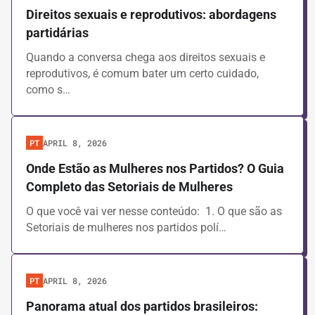
Brasil
Direitos sexuais e reprodutivos: abordagens
Chile
partidárias
Colombia
Global
Quando a conversa chega aos direitos sexuais e
México
reprodutivos, é comum bater um certo cuidado,
AREAS OF KNOWLEDGE
como s…
Digital Communication and Social Media
Data and Technology
Crisis Management
APRIL 8, 2026
PT
Team Management
Ground Mobilization
Onde Estão as Mulheres nos Partidos? O Guia
Women and Politics
Completo das Setoriais de Mulheres
Narrative and Communications
Strategic Planning
O que você vai ver nesse conteúdo: 1. O que são as
Setoriais de mulheres nos partidos polí…
TYPE
Partner Content
APRIL 8, 2026
PT
Studies and Research
Experiences
Panorama atual dos partidos brasileiros:
Tools