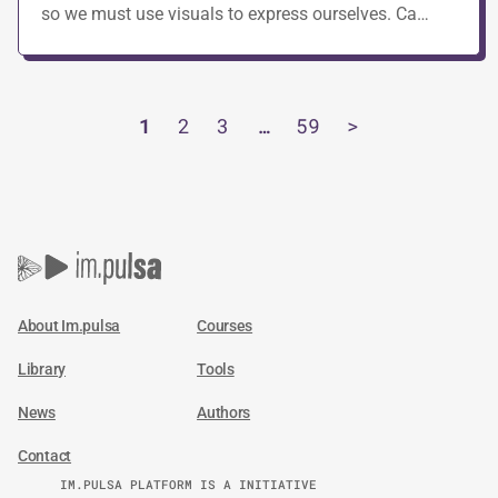
so we must use visuals to express ourselves. Ca…
1
2
3
…
59
>
About Im.pulsa
Courses
Library
Tools
News
Authors
Contact
IM.PULSA PLATFORM IS A INITIATIVE