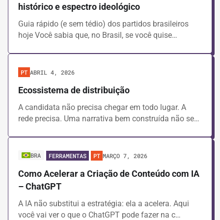
histórico e espectro ideológico
Guias
Videoaulas
Guia rápido (e sem tédio) dos partidos brasileiros
hoje Você sabia que, no Brasil, se você quise…
Limpar filtros
ABRIL 4, 2026
PT
Ecossistema de distribuição
A candidata não precisa chegar em todo lugar. A
rede precisa. Uma narrativa bem construída não se…
BRA
MARÇO 7, 2026
FERRAMENTAS
PT
Como Acelerar a Criação de Conteúdo com IA
– ChatGPT
A IA não substitui a estratégia: ela a acelera. Aqui
você vai ver o que o ChatGPT pode fazer na c…