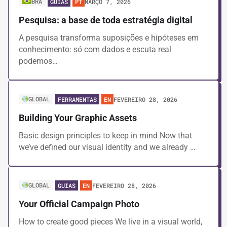
BRA
MARÇO 7, 2026
GUIAS
PT
Pesquisa: a base de toda estratégia digital
A pesquisa transforma suposições e hipóteses em
conhecimento: só com dados e escuta real
podemos…
GLOBAL
FEVEREIRO 28, 2026
FERRAMENTAS
EN
Building Your Graphic Assets
Basic design principles to keep in mind Now that
we’ve defined our visual identity and we already …
GLOBAL
FEVEREIRO 28, 2026
GUIAS
EN
Your Official Campaign Photo
How to create good pieces We live in a visual world,