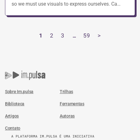
so we must use visuals to express ourselves. Ca…
1
2
3
…
59
>
Sobre Im.pulsa
Trilhas
Biblioteca
Ferramentas
Artigos
Autoras
Contato
A PLATAFORMA IM.PULSA É UMA INICIATIVA