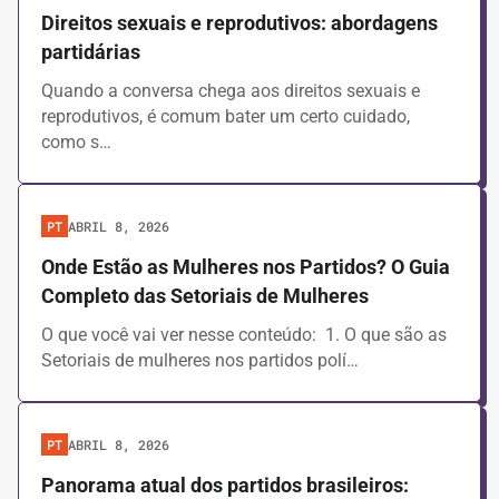
Brasil
Direitos sexuais e reprodutivos: abordagens
Chile
partidárias
Colombia
Global
Quando a conversa chega aos direitos sexuais e
México
reprodutivos, é comum bater um certo cuidado,
ÁREAS DE CONHECIMENTO
como s…
Comunicação Digital e Redes Sociais
Dados e Tecnologias
Gestão de Crises
ABRIL 8, 2026
PT
Gestão de Equipe
Mobilização Territorial
Onde Estão as Mulheres nos Partidos? O Guia
Mulheres e Política
Completo das Setoriais de Mulheres
Narrativa e Comunicação
Planejamento Estratégico
O que você vai ver nesse conteúdo: 1. O que são as
Setoriais de mulheres nos partidos polí…
TIPO
Conteúdos de Parceiras
ABRIL 8, 2026
PT
Estudos e Pesquisas
Experiências
Panorama atual dos partidos brasileiros:
Ferramentas