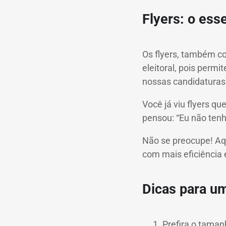
Flyers: o ess
Os flyers, também c
eleitoral, pois perm
nossas candidaturas
Você já viu flyers q
pensou: “Eu não tenh
Não se preocupe! Aqu
com mais eficiência 
Dicas para um
Prefira o taman