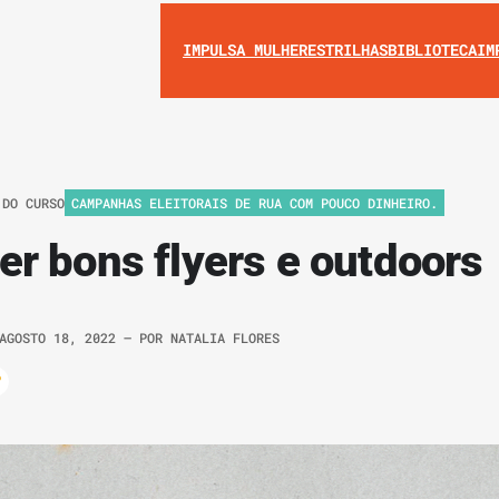
IMPULSA MULHERES
TRILHAS
BIBLIOTECA
IM
 DO CURSO
CAMPANHAS ELEITORAIS DE RUA COM POUCO DINHEIRO.
r bons flyers e outdoors
AGOSTO 18, 2022
– POR
NATALIA FLORES