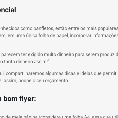
encial
onhecidos como panfletos, estão entre os mais populare
item, em uma única folha de papel, incorporar informaçõe
.
ue parecem ter exigido muito dinheiro para serem produz
o tanto dinheiro assim!”
i, compartilharemos algumas dicas e ideias que permiti
e, assim, poupe o seu orçamento.
 bom flyer:
ho de meia página (considere uma folha A4, essa que ut