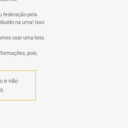
ou federação pela
ibuído na urna! Isso
amos usar uma lista
nformações, pois,
o e não
s.