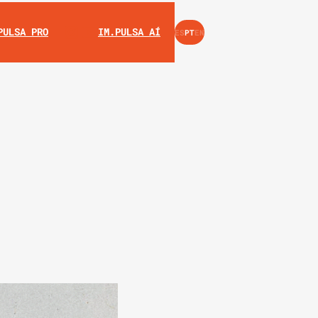
INSTAGRAM
YOUTUBE
PULSA PRO
IM.PULSA AÍ
ES
PT
EN