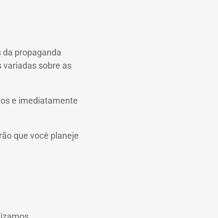
s da propaganda
s variadas sobre as
idos e imediatamente
rão que você planeje
ilizamos