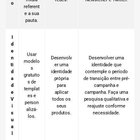
o
referent
e a sua
pauta.
I
d
e
Usar
n
Desenvolv
Desenvolver uma
modelo
ti
er uma
identidade que
s
d
identidade
contemple o período
gratuito
a
própria
de transição entre pré-
s de
d
para
campanha e
templat
e
aplicar
campanha.
Faça uma
es e
V
todos os
pesquisa qualitativa e
person
i
seus
reajuste conforme
alizá-
s
produtos.
necessidade.
los.
u
a
l