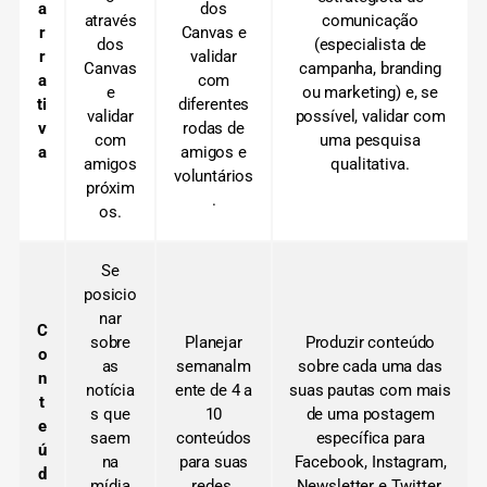
a
dos
através
comunicação
r
Canvas e
dos
(especialista de
r
validar
Canvas
campanha, branding
a
com
e
ou marketing)
e, se
ti
diferentes
validar
possível, validar com
v
rodas de
com
uma pesquisa
a
amigos e
amigos
qualitativa.
voluntários
próxim
.
os.
Se
posicio
nar
C
sobre
Planejar
Produzir conteúdo
o
as
semanalm
sobre cada uma das
n
notícia
ente de 4 a
suas pautas com mais
t
s que
10
de uma postagem
e
saem
conteúdos
específica para
ú
na
para suas
Facebook, Instagram,
d
mídia
redes.
Newsletter e Twitter.