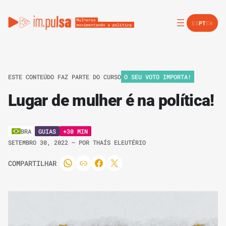
ES
PT
EN
ESTE CONTEÚDO FAZ PARTE DO CURSO
O SEU VOTO IMPORTA!
Lugar de mulher é na política!
GUIAS
+30 MIN
BRA
SETEMBRO 30, 2022
– POR
THAÍS ELEUTÉRIO
COMPARTILHAR