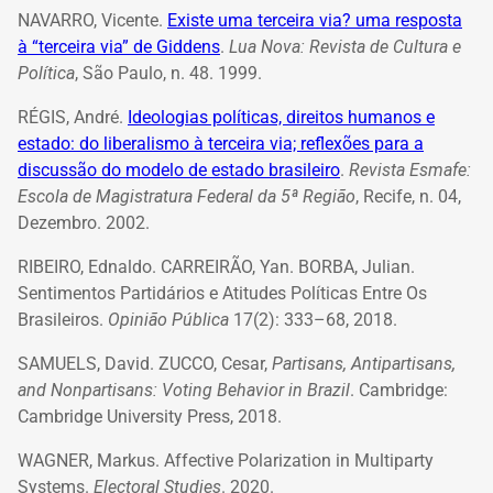
NAVARRO, Vicente.
Existe uma terceira via? uma resposta
à “terceira via” de Giddens
.
Lua Nova: Revista de Cultura e
Política
, São Paulo, n. 48. 1999.
RÉGIS, André.
Ideologias políticas, direitos humanos e
estado: do liberalismo à terceira via; reflexões para a
discussão do modelo de estado brasileiro
.
Revista Esmafe:
Escola de Magistratura Federal da 5ª Região
, Recife, n. 04,
Dezembro. 2002.
RIBEIRO, Ednaldo. CARREIRÃO, Yan. BORBA, Julian.
Sentimentos Partidários e Atitudes Políticas Entre Os
Brasileiros.
Opinião Pública
17(2): 333–68, 2018.
SAMUELS, David. ZUCCO, Cesar,
Partisans, Antipartisans,
and Nonpartisans: Voting Behavior in Brazil
. Cambridge:
Cambridge University Press, 2018.
WAGNER, Markus. Affective Polarization in Multiparty
Systems.
Electoral Studies
. 2020.