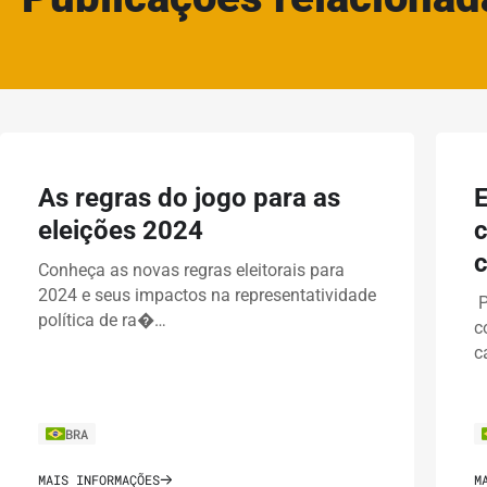
As regras do jogo para as
E
eleições 2024
c
c
Conheça as novas regras eleitorais para
2024 e seus impactos na representatividade
P
política de ra�…
c
c
BRA
MAIS INFORMAÇÕES
M