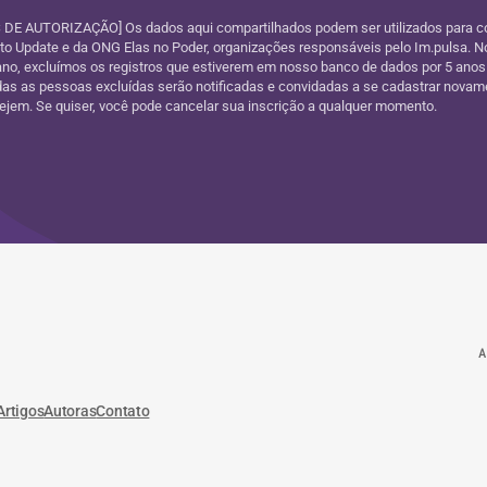
DE AUTORIZAÇÃO] Os dados aqui compartilhados podem ser utilizados para c
uto Update e da ONG Elas no Poder, organizações responsáveis pelo Im.pulsa. No
ano, excluímos os registros que estiverem em nosso banco de dados por 5 anos
as as pessoas excluídas serão notificadas e convidadas a se cadastrar novam
jem. Se quiser, você pode cancelar sua inscrição a qualquer momento.
A
Artigos
Autoras
Contato