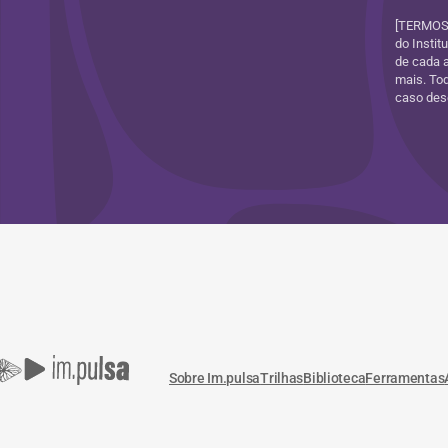
[TERMOS 
do Instit
de cada 
mais. Tod
caso dese
Sobre Im.pulsa
Trilhas
Biblioteca
Ferramentas