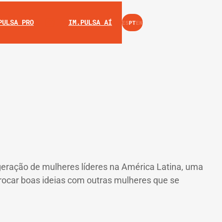
INSTAGRAM
YOUTUBE
PULSA PRO
IM.PULSA AÍ
ES
PT
EN
a geração de mulheres líderes na América Latina, uma
 trocar boas ideias com outras mulheres que se