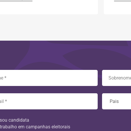
sou candidata
trabalho em campanhas eleitorais