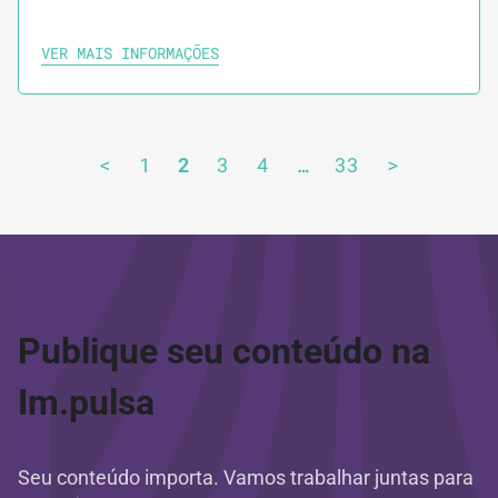
VER MAIS INFORMAÇÕES
<
1
2
3
4
…
33
>
Publique seu conteúdo na
Im.pulsa
Seu conteúdo importa. Vamos trabalhar juntas para