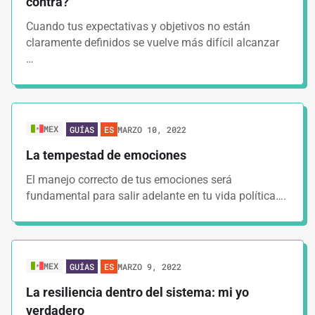
contra?
Cuando tus expectativas y objetivos no están
claramente definidos se vuelve más difícil alcanzar
…
MEX
MARZO 10, 2022
GUÍAS
ES
La tempestad de emociones
El manejo correcto de tus emociones será
fundamental para salir adelante en tu vida política….
MEX
MARZO 9, 2022
GUÍAS
ES
La resiliencia dentro del sistema: mi yo
verdadero