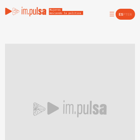
ES
PT
EN