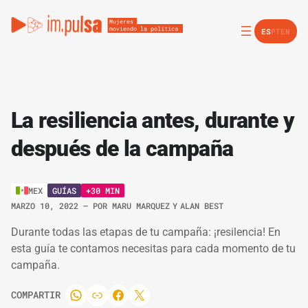
ES
PT
EN
La resiliencia antes, durante y
después de la campaña
GUÍAS
+30 MIN
MEX
MARZO 10, 2022
– POR
MARU MARQUEZ
Y
ALAN BEST
Durante todas las etapas de tu campaña: ¡resilencia! En
esta guía te contamos necesitas para cada momento de tu
campaña.
COMPARTIR