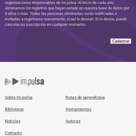
organizaciones responsables de Im.pulsa. Al inicio de cada año,
eliminamos los registros que hayan estado en nuestra base de datos por
5 años o más. Todas las personas eliminadas serán notificadas e
invitadas a registrarse nuevamente, si así lo desean. Si lo desea, puede
cancelar su suscripción en cualquier momento.
Cadastrar
Sobre Im.pulsa
Rutas de aprendizaje
Biblioteca
Herramientas
Noticias
Autoras
Contacto