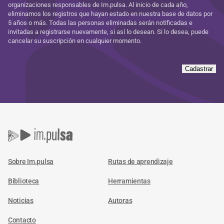
organizaciones responsables de Im.pulsa. Al inicio de cada año,
eliminamos los registros que hayan estado en nuestra base de datos por
5 años o más. Todas las personas eliminadas serán notificadas e
invitadas a registrarse nuevamente, si así lo desean. Si lo desea, puede
cancelar su suscripción en cualquier momento.
Cadastrar
Sobre Im.pulsa
Rutas de aprendizaje
Biblioteca
Herramientas
Noticias
Autoras
Contacto