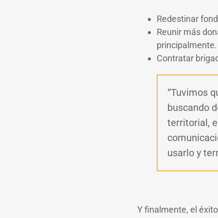
Redestinar fondo
Reunir más dona
principalmente.
Contratar brigad
“Tuvimos qu
buscando do
territorial
comunicaci
usarlo y te
Y finalmente, el éxi