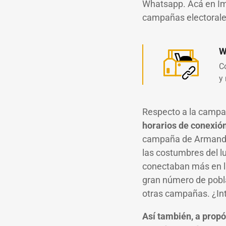
Whatsapp. Acá en I
campañas electorale
W
C
y
Respecto a la campañ
horarios de conexión
campaña de Armando e
las costumbres del lu
conectaban más en l
gran número de pobla
otras campañas. ¿In
Así también, a propó