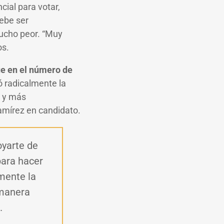
cial para votar,
debe ser
ucho peor. “Muy
sos.
ue en el número de
ó radicalmente la
, y más
Ramírez en candidato.
oyarte de
para hacer
mente la
 manera
.