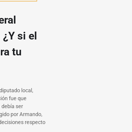
eral
¿Y si el
ra tu
iputado local,
ión fue que
 debía ser
rigido por Armando,
 decisiones respecto