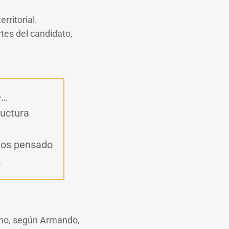
rritorial.
tes del candidato,
e…
ructura
mos pensado
.
echo, según Armando,