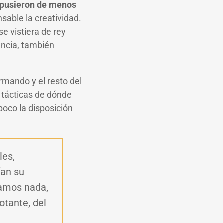
ispusieron de menos
sable la creatividad.
se vistiera de rey
encia, también
rmando y el resto del
s tácticas de dónde
poco la disposición
les,
ían su
gamos nada,
otante, del