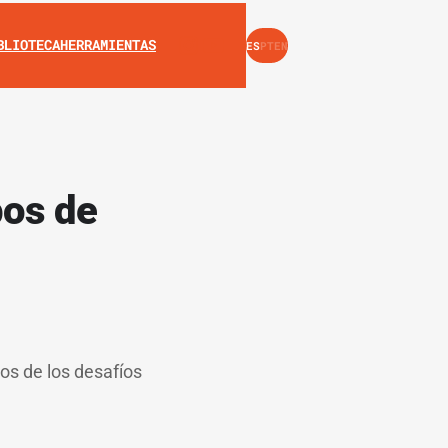
INSTAGRAM
YOUTUBE
BLIOTECA
HERRAMIENTAS
ES
PT
EN
pos de
os de los desafíos