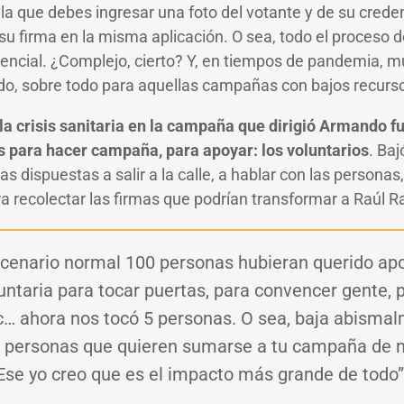
n la que debes ingresar una foto del votante y de su creden
su firma en la misma aplicación. O sea, todo el proceso 
ncial. ¿Complejo, cierto? Y, en tiempos de pandemia, m
ndo, sobre todo para aquellas campañas con bajos recur
a crisis sanitaria en la campaña que dirigió Armando f
s para hacer campaña, para apoyar: los voluntarios
. Baj
as dispuestas a salir a la calle, a hablar con las personas
a recolectar las firmas que podrían transformar a Raúl 
scenario normal 100 personas hubieran querido ap
ntaria para tocar puertas, para convencer gente, 
c… ahora nos tocó 5 personas. O sea, baja abismal
e personas que quieren sumarse a tu campaña de
 Ese yo creo que es el impacto más grande de todo”