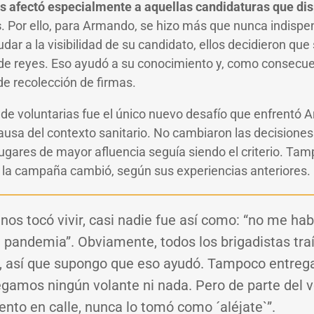
ias afectó especialmente a aquellas candidaturas que d
s
. Por ello, para Armando, se hizo más que nunca indispen
dar a la visibilidad de su candidato, ellos decidieron que 
 de reyes. Eso ayudó a su conocimiento y, como consecu
de recolección de firmas.
 de voluntarias fue el único nuevo desafío que enfrentó A
causa del contexto sanitario. No cambiaron las decisione
ugares de mayor afluencia seguía siendo el criterio. Tam
 la campaña cambió, según sus experiencias anteriores.
 nos tocó vivir, casi nadie fue así como: “no me hab
pandemia”. Obviamente, todos los brigadistas tra
, así que supongo que eso ayudó. Tampoco entre
gamos ningún volante ni nada. Pero de parte del v
nto en calle, nunca lo tomó como ´aléjate`”.