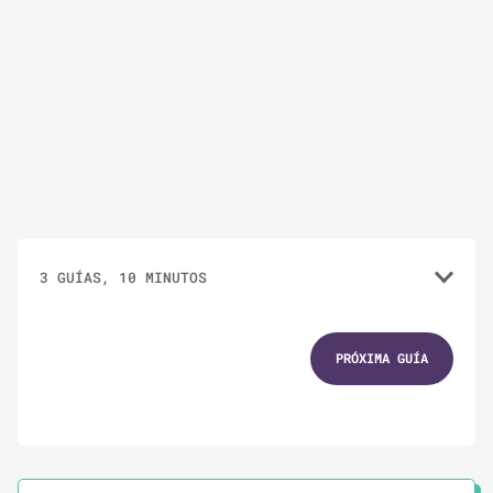
3 GUÍAS, 10 MINUTOS
1.
GUÍAS
3 MINUTOS
PRÓXIMA GUÍA
¿Qué es violencia de género en internet?
2.
GUÍAS
2 MINUTOS
Seguridad digital en clave de género