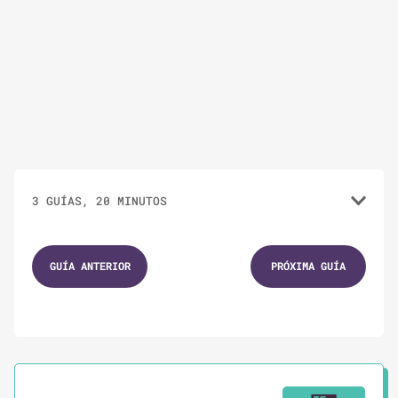
3 GUÍAS, 20 MINUTOS
1.
GUÍAS
11 MINUTOS
GUÍA ANTERIOR
PRÓXIMA GUÍA
Herramientas y tips para estar más seguras
2.
GUÍAS
4 MINUTOS
Redes sociales: Tips de seguridad y
privacidad