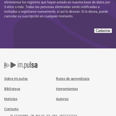
eliminamos los registros que hayan estado en nuestra base de datos por
5 años o más. Todas las personas eliminadas serán notificadas e
invitadas a registrarse nuevamente, si así lo desean. Si lo desea, puede
cancelar su suscripción en cualquier momento.
Cadastrar
Sobre Im.pulsa
Rutas de aprendizaje
Biblioteca
Herramientas
Noticias
Autoras
Contacto
PLATAFORMA IM.PULSA ES UNA INICIATIVA