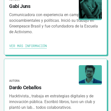
Gabi Juns
3.
GUÍAS
2 MINUTOS
Comunicadora con experiencia en campañas
Organización para la campaña digital
socioambientales y políticas. Inició su trabajo en
Greenpeace Brasil y fue cofundadora de la Escuela
4.
de Activismo.
GUÍAS
3 MINUTOS
Cómo diseñar el ecosistema digital de la
VER MÁS INFORMACIÓN
campaña
5.
GUÍAS
2 MINUTOS
Herramientas digitales para gestión de
campaña
AUTORA
Dardo Ceballos
6.
GUÍAS
1 MINUTO
Hacktivista., trabaja en estrategias digitales y de
innovación pública. Escribió libros, tuvo un club y
Embudo de conversión de likes en votos
plantó un lab… todos colaborativos.