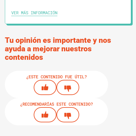
7.
GUÍAS
2 MINUTOS
VER MÁS INFORMACIÓN
Narrativa digital creativa
Tu opinión es importante y nos
8.
GUÍAS
1 MINUTO
ayuda a mejorar nuestros
Cómo lidiar con el tiempo en la campaña
contenidos
digital
¿ESTE CONTENIDO FUE ÚTIL?
9.
GUÍAS
1 MINUTO
Coordinación del activismo digital
¿RECOMENDARÍAS ESTE CONTENIDO?
10.
GUÍAS
3 MINUTOS
Template presentación de campañas
digitales