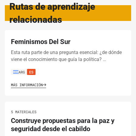
Rutas de aprendizaje
11.
VIDEO CLASES
14 MINUTOS
relacionadas
10 puntos claves para una campaña digital
exitosa
Feminismos Del Sur
Esta ruta parte de una pregunta esencial: ¿de dónde
IMPRIMIR RUTA DE APRENDIZAJE
viene el conocimiento que guía la política? …
ARG
ES
MÁS INFORMACIÓN
5 MATERIALES
Construye propuestas para la paz y
seguridad desde el cabildo