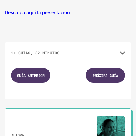
Descarga aquí la presentación
11 GUÍAS, 32 MINUTOS
1.
GUÍAS
GUÍA ANTERIOR
PRÓXIMA GUÍA
Principios para una campaña digital en el
siglo XXI
2.
GUÍAS
3 MINUTOS
Investigación para tu campaña digital en
México
AUTORA