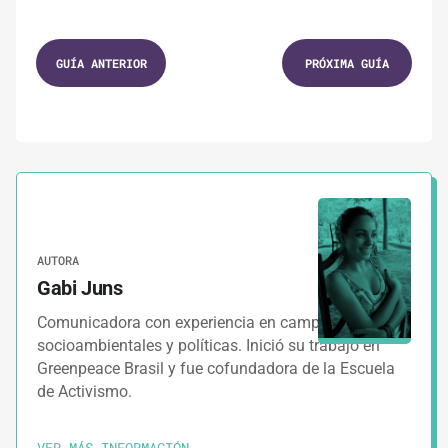
1.
GUÍAS
GUÍA ANTERIOR
PRÓXIMA GUÍA
Principios para una campaña digital en el
siglo XXI
2.
GUÍAS
3 MINUTOS
Investigación para tu campaña digital en
México
AUTORA
Gabi Juns
3.
GUÍAS
2 MINUTOS
Comunicadora con experiencia en campañas
Organización para la campaña digital
socioambientales y políticas. Inició su trabajo en
Greenpeace Brasil y fue cofundadora de la Escuela
4.
de Activismo.
GUÍAS
3 MINUTOS
Cómo diseñar el ecosistema digital de la
VER MÁS INFORMACIÓN