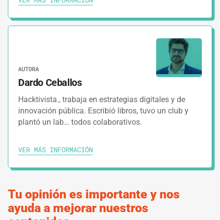
campaña
5.
GUÍAS
2 MINUTOS
Herramientas digitales para gestión de
campaña
AUTORA
Dardo Ceballos
6.
GUÍAS
1 MINUTO
Hacktivista., trabaja en estrategias digitales y de
innovación pública. Escribió libros, tuvo un club y
Embudo de conversión de likes en votos
plantó un lab… todos colaborativos.
7.
GUÍAS
2 MINUTOS
VER MÁS INFORMACIÓN
Narrativa digital creativa
Tu opinión es importante y nos
8.
GUÍAS
1 MINUTO
ayuda a mejorar nuestros
Cómo lidiar con el tiempo en la campaña