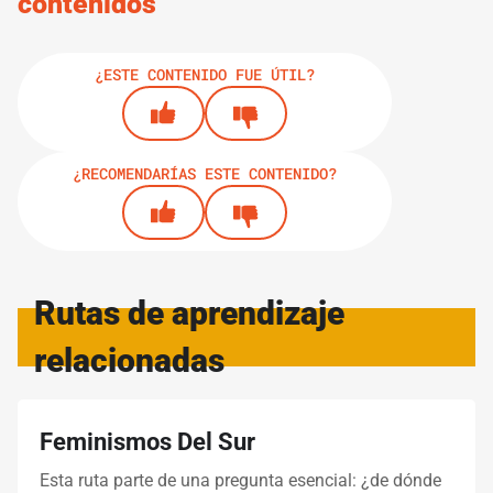
contenidos
digital
¿ESTE CONTENIDO FUE ÚTIL?
9.
GUÍAS
1 MINUTO
Coordinación del activismo digital
¿RECOMENDARÍAS ESTE CONTENIDO?
10.
GUÍAS
3 MINUTOS
Template presentación de campañas
digitales
Rutas de aprendizaje
11.
VIDEO CLASES
14 MINUTOS
relacionadas
10 puntos claves para una campaña digital
exitosa
Feminismos Del Sur
Esta ruta parte de una pregunta esencial: ¿de dónde
IMPRIMIR RUTA DE APRENDIZAJE