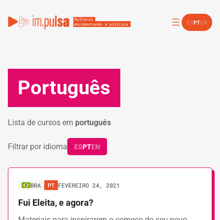
ES
PT
EN
Português
Lista de cursos em
português
Filtrar por idioma
ES
PT
EN
BRA
PT
FEVEREIRO 24, 2021
Fui Eleita, e agora?
Materiais para inspirarem o começo do seu novo