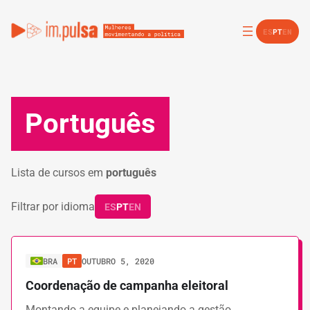
ES
PT
EN
Português
Lista de cursos em
português
Filtrar por idioma
ES
PT
EN
BRA
PT
OUTUBRO 5, 2020
Coordenação de campanha eleitoral
Montando a equipe e planejando a gestão…