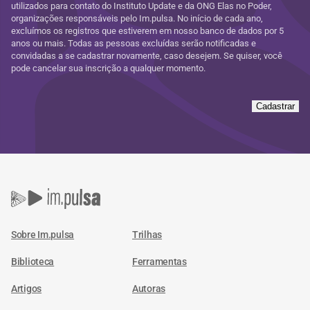
utilizados para contato do Instituto Update e da ONG Elas no Poder,
organizações responsáveis pelo Im.pulsa. No início de cada ano,
excluímos os registros que estiverem em nosso banco de dados por 5
anos ou mais. Todas as pessoas excluídas serão notificadas e
convidadas a se cadastrar novamente, caso desejem. Se quiser, você
pode cancelar sua inscrição a qualquer momento.
Cadastrar
Sobre Im.pulsa
Trilhas
Biblioteca
Ferramentas
Artigos
Autoras