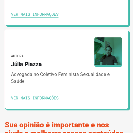
4.
GUIAS
10 MINUTOS
VER MAIS INFORMAÇÕES
Barreiras de acesso ao aborto legal
5.
GUIAS
6 MINUTOS
Falando com as emoções
AUTORA
6.
Júlia Piazza
GUIAS
11 MINUTOS
Narrando com dados e histórias
Advogada no Coletivo Feminista Sexualidade e
Saúde
7.
GUIAS
13 MINUTOS
VER MAIS INFORMAÇÕES
Riscos e Oportunidades de falar sobre
aborto nas eleições municipais
Sua opinião é importante e nos
8.
GUIAS
15 MINUTOS