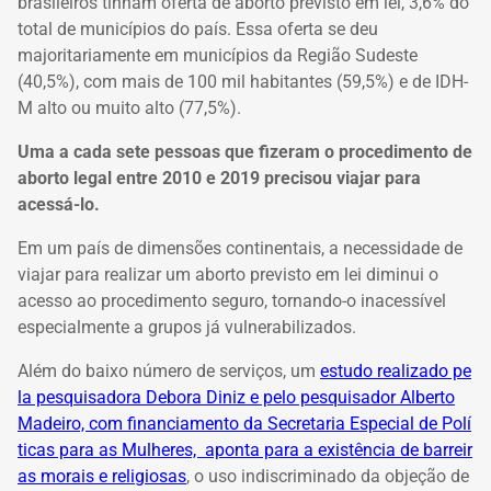
brasileiros tinham oferta de aborto previsto em lei, 3,6% do
total de municípios do país. Essa oferta se deu
majoritariamente em municípios da Região Sudeste
(40,5%), com mais de 100 mil habitantes (59,5%) e de IDH-
M alto ou muito alto (77,5%).
Uma a cada sete pessoas que fizeram o procedimento de
aborto legal entre 2010 e 2019 precisou viajar para
acessá-lo.
Em um país de dimensões continentais, a necessidade de
viajar para realizar um aborto previsto em lei diminui o
acesso ao procedimento seguro, tornando-o inacessível
especialmente a grupos já vulnerabilizados.
Além do baixo número de serviços, um
estudo realizado pe
la pesquisadora Debora Diniz e pelo pesquisador Alberto
Madeiro, com financiamento da Secretaria Especial de Polí
ticas para as Mulheres, aponta para a existência de barreir
as morais e religiosas
, o uso indiscriminado da objeção de