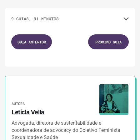
9 GUIAS, 91 MINUTOS
1.
GUIAS
10 MINUTOS
GUIA ANTERIOR
PRÓXIMO GUIA
Política e aborto na América Latina
2.
GUIAS
10 MINUTOS
O histórico da luta pela legalização do
aborto no Brasil
AUTORA
3.
GUIAS
10 MINUTOS
Letícia Vella
Momentos históricos para a
Advogada, diretora de sustentabilidade e
descriminalização e legalização
coordenadora de advocacy do Coletivo Feminista
Sexualidade e Saúde