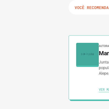
VOCÊ RECOMENDA
AUTORA
Man
Juntas
popul
Alepe
VER M