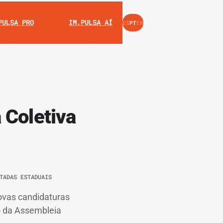
INSTAGRAM
YOUTUBE
PULSA PRO
IM.PULSA AÍ
ES
PT
EN
 Coletiva
TADAS ESTADUAIS
ovas candidaturas
ro da Assembleia