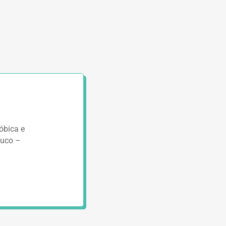
fóbica e
buco –