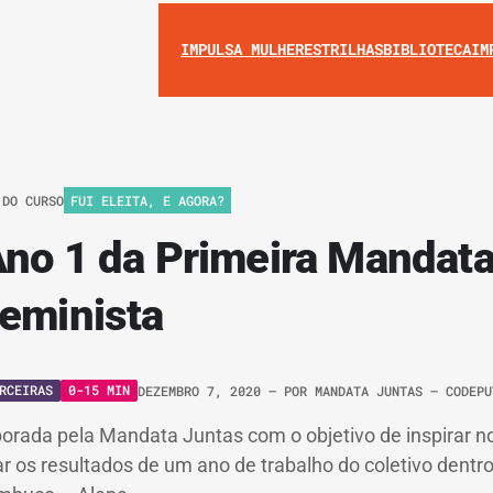
IMPULSA MULHERES
TRILHAS
BIBLIOTECA
IM
 DO CURSO
FUI ELEITA, E AGORA?
Ano 1 da Primeira Mandata
Feminista
RCEIRAS
0-15 MIN
DEZEMBRO 7, 2020
– POR
MANDATA JUNTAS – CODEPU
orada pela Mandata Juntas com o objetivo de inspirar n
ar os resultados de um ano de trabalho do coletivo dent