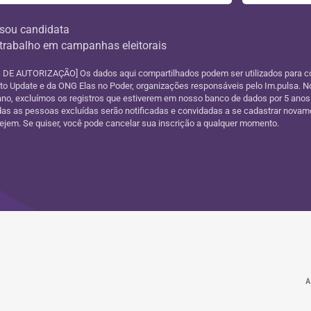
sou candidata
trabalho em campanhas eleitorais
DE AUTORIZAÇÃO] Os dados aqui compartilhados podem ser utilizados para c
uto Update e da ONG Elas no Poder, organizações responsáveis pelo Im.pulsa. No
ano, excluímos os registros que estiverem em nosso banco de dados por 5 anos
as as pessoas excluídas serão notificadas e convidadas a se cadastrar novam
jem. Se quiser, você pode cancelar sua inscrição a qualquer momento.
A