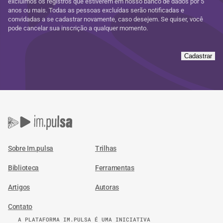
excluímos os registros que estiverem em nosso banco de dados por 5
anos ou mais. Todas as pessoas excluídas serão notificadas e
convidadas a se cadastrar novamente, caso desejem. Se quiser, você
pode cancelar sua inscrição a qualquer momento.
Cadastrar
Sobre Im.pulsa
Trilhas
Biblioteca
Ferramentas
Artigos
Autoras
Contato
A PLATAFORMA IM.PULSA É UMA INICIATIVA