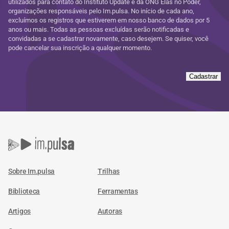
utilizados para contato do Instituto Update e da ONG Elas no Poder,
organizações responsáveis pelo Im.pulsa. No início de cada ano,
excluímos os registros que estiverem em nosso banco de dados por 5
anos ou mais. Todas as pessoas excluídas serão notificadas e
convidadas a se cadastrar novamente, caso desejem. Se quiser, você
pode cancelar sua inscrição a qualquer momento.
Cadastrar
Sobre Im.pulsa
Trilhas
Biblioteca
Ferramentas
Artigos
Autoras