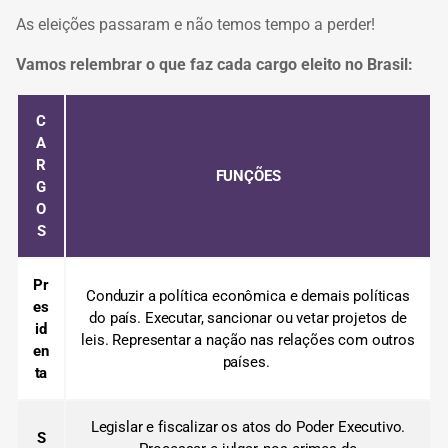
As eleições passaram e não temos tempo a perder!
Vamos relembrar o que faz cada cargo eleito no Brasil:
C
A
R
FUNÇÕES
G
O
S
Pr
Conduzir a política econômica e demais políticas
es
do país. Executar, sancionar ou vetar projetos de
id
leis. Representar a nação nas relações com outros
en
países.
ta
Legislar e fiscalizar os atos do Poder Executivo.
S