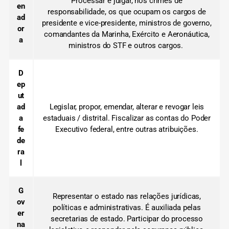
Processar e julgar, nos crimes de
en
responsabilidade, os que ocupam os cargos de
ad
presidente e vice-presidente, ministros de governo,
or
comandantes da Marinha, Exército e Aeronáutica,
a
ministros do STF e outros cargos.
D
ep
ut
ad
Legislar, propor, emendar, alterar e revogar leis
a
estaduais / distrital. Fiscalizar as contas do Poder
fe
Executivo federal, entre outras atribuições.
de
ra
l
G
Representar o estado nas relações jurídicas,
ov
políticas e administrativas. É auxiliada pelas
er
secretarias de estado. Participar do processo
na