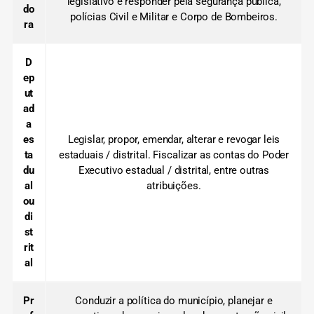
legislativo e responder pela segurança pública,
do
polícias Civil e Militar e Corpo de Bombeiros.
ra
D
ep
ut
ad
a
es
Legislar, propor, emendar, alterar e revogar leis
ta
estaduais / distrital. Fiscalizar as contas do Poder
du
Executivo estadual / distrital, entre outras
al
atribuições.
ou
di
st
rit
al
Pr
Conduzir a política do município, planejar e