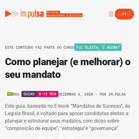
ES
PT
EN
ESTE CONTEÚDO FAZ PARTE DO CURSO
FUI ELEITA, E AGORA?
Como planejar (e melhorar) o
seu mandato
GUIAS
0-15 MIN
BRA
DEZEMBRO 4, 2020
– POR
IM.PULSA
Este guia, baseada no E-book “Mandatos de Sucesso”, da
Legisla Brasil, é voltado para apoiar candidatas eleitas a
planejar e estruturar seus madatos, com dicas sobre
“composição de equipe”, “estratégia”e “governança”.