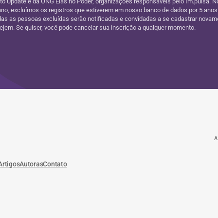
uto Update e da ONG Elas no Poder, organizações responsáveis pelo Im.pulsa. No
ano, excluímos os registros que estiverem em nosso banco de dados por 5 anos
as as pessoas excluídas serão notificadas e convidadas a se cadastrar novam
jem. Se quiser, você pode cancelar sua inscrição a qualquer momento.
A
Artigos
Autoras
Contato