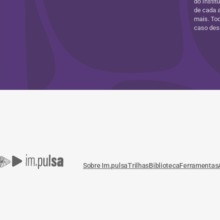
do Instit
de cada 
mais. Tod
caso dese
Sobre Im.pulsa
Trilhas
Biblioteca
Ferramentas