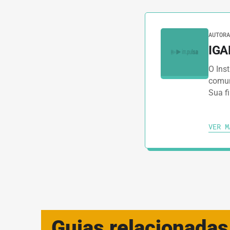
AUTORA
IGA
O Inst
comuni
Sua fi
VER M
Guias relacionadas