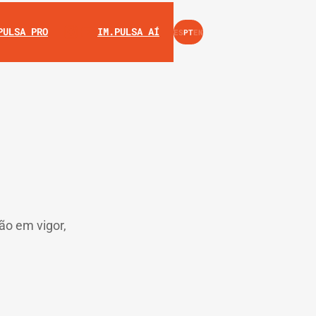
INSTAGRAM
YOUTUBE
PULSA PRO
IM.PULSA AÍ
ES
PT
EN
ão em vigor,