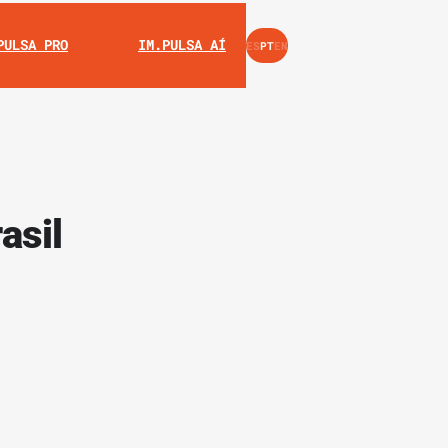
INSTAGRAM
YOUTUBE
PULSA PRO
IM.PULSA AÍ
ES
PT
EN
asil