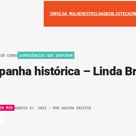
IMPULSA MULHERES
TRILHAS
BIBLIOTECA
IM
 DO CURSO
EXPERIÊNCIAS QUE INSPIRAM
nha histórica – Linda Br
30 MIN
AGOSTO 31, 2022
– POR
AGATHA CRISTIE