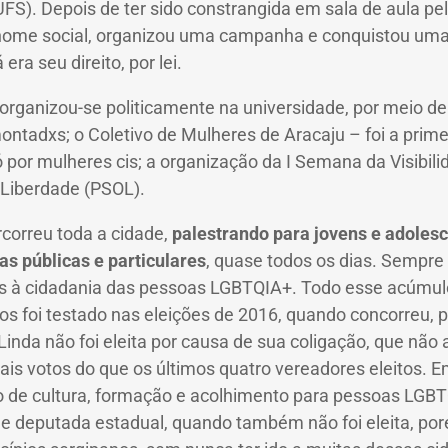
UFS). Depois de ter sido constrangida em sala de aula pe
ome social, organizou uma campanha e conquistou uma 
 era seu direito, por lei.
organizou-se politicamente na universidade, por meio de 
ntadxs; o Coletivo de Mulheres de Aracaju – foi a prim
 por mulheres cis; a organização da I Semana da Visibili
 Liberdade (PSOL).
ercorreu toda a cidade,
palestrando para jovens e adoles
as públicas e particulares
, quase todos os dias. Sempre
os à cidadania das pessoas LGBTQIA+. Todo esse acúmulo
os foi testado nas eleições de 2016, quando concorreu, p
inda não foi eleita por causa de sua coligação, que não a
mais votos do que os últimos quatro vereadores eleitos. 
de cultura, formação e acolhimento para pessoas LGBT
de deputada estadual, quando também não foi eleita, po