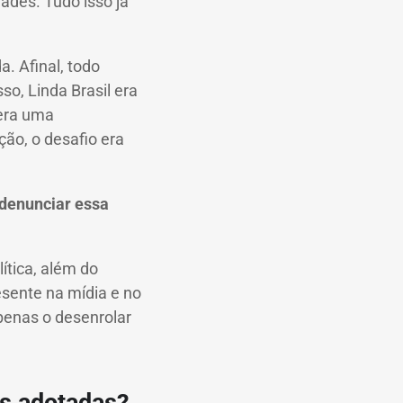
ades. Tudo isso já
. Afinal, todo
so, Linda Brasil era
 era uma
ção, o desafio era
a denunciar essa
ítica, além do
esente na mídia e no
penas o desenrolar