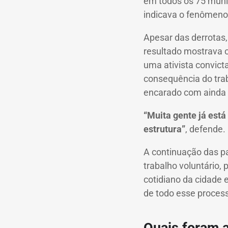
em todos os 75 munic
indicava o fenômeno
Apesar das derrotas,
resultado mostrava o 
uma ativista convic
consequência do traba
encarado com ainda 
“Muita gente já está
estrutura”
, defende.
A continuação das pa
trabalho voluntário, 
cotidiano da cidade 
de todo esse process