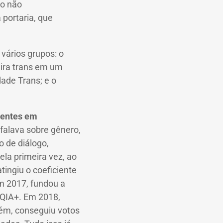
lo não
portaria, que
vários grupos: o
eira trans em um
dade Trans; e o
centes em
 falava sobre gênero,
 de diálogo,
ela primeira vez, ao
tingiu o coeficiente
Em 2017, fundou a
QIA+. Em 2018,
rém, conseguiu votos