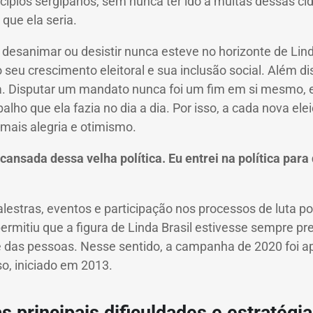
ípios sergipanos, sem nunca ter ido a muitas dessas cid
 que ela seria.
 desanimar ou desistir nunca esteve no horizonte de Linda
seu crescimento eleitoral e sua inclusão social. Além dis
ta. Disputar um mandato nunca foi um fim em si mesmo,
lho que ela fazia no dia a dia. Por isso, a cada nova elei
mais alegria e otimismo.
 cansada dessa velha política. Eu entrei na política par
lestras, eventos e participação nos processos de luta pol
permitiu que a figura de Linda Brasil estivesse sempre pr
e das pessoas. Nesse sentido, a campanha de 2020 foi a
o, iniciado em 2013.