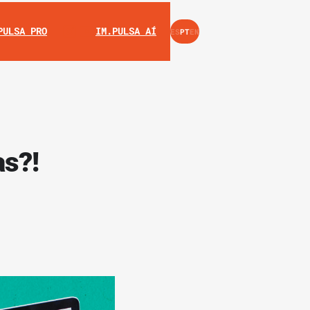
INSTAGRAM
YOUTUBE
PULSA PRO
IM.PULSA AÍ
ES
PT
EN
as?!