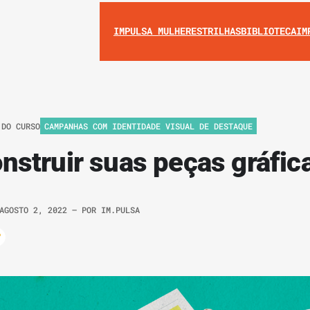
IMPULSA MULHERES
TRILHAS
BIBLIOTECA
IM
 DO CURSO
CAMPANHAS COM IDENTIDADE VISUAL DE DESTAQUE
struir suas peças gráfic
AGOSTO 2, 2022
– POR
IM.PULSA