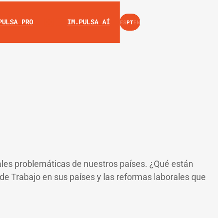
INSTAGRAM
YOUTUBE
PULSA PRO
IM.PULSA AÍ
ES
PT
EN
pales problemáticas de nuestros países. ¿Qué están
de Trabajo en sus países y las reformas laborales que