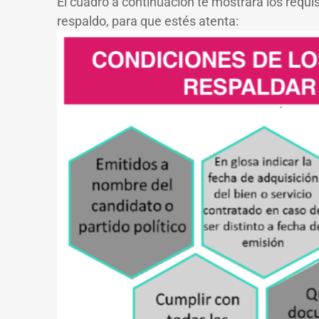
El cuadro a continuación te mostrará los requ
respaldo, para que estés atenta: