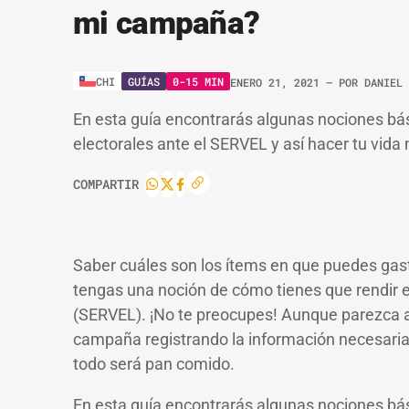
mi campaña?
GUÍAS
0-15 MIN
CHI
ENERO 21, 2021
– POR
DANIEL 
En esta guía encontrarás algunas nociones bá
electorales ante el SERVEL y así hacer tu vida 
COMPARTIR
Saber cuáles son los ítems en que puedes gast
tengas una noción de cómo tienes que rendir es
(SERVEL). ¡No te preocupes! Aunque parezca an
campaña registrando la información necesaria
todo será pan comido.
En esta guía encontrarás algunas nociones bá