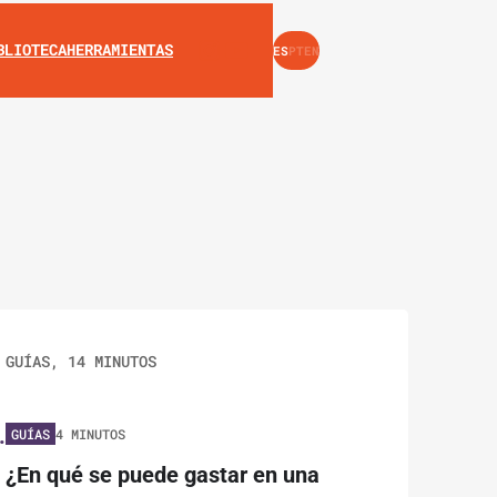
INSTAGRAM
YOUTUBE
BLIOTECA
HERRAMIENTAS
ES
PT
EN
 GUÍAS, 14 MINUTOS
.
GUÍAS
4 MINUTOS
¿En qué se puede gastar en una