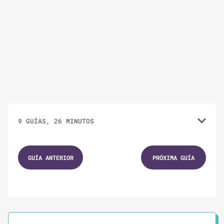
9 GUÍAS, 26 MINUTOS
1.
GUÍAS
2 MINUTOS
GUÍA ANTERIOR
PRÓXIMA GUÍA
¿Por qué involucrar voluntarias en tu
campaña?
2.
GUÍAS
4 MINUTOS