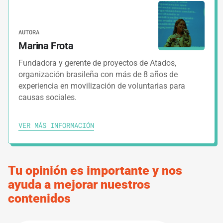
Crea un programa de voluntariado exitoso
AUTORA
3.
HERRAMIENTAS
1 MINUTO
Marina Frota
Modelo de Mapeo de Red
Fundadora y gerente de proyectos de Atados,
organización brasileña con más de 8 años de
4.
HERRAMIENTAS
1 MINUTO
experiencia en movilización de voluntarias para
causas sociales.
Modelo de email para voluntarias
VER MÁS INFORMACIÓN
5.
GUÍAS
5 MINUTOS
Momento de capacitar a las voluntarias
Tu opinión es importante y nos
ayuda a mejorar nuestros
6.
HERRAMIENTAS
1 MINUTO
contenidos
Modelo de encuentro para capacitación de
voluntarias