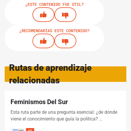
¿ESTE CONTENIDO FUE ÚTIL?
7.
GUÍAS
2 MINUTOS
Coordinar voluntarias
¿RECOMENDARÍAS ESTE CONTENIDO?
8.
GUÍAS
8 MINUTOS
Gestión de voluntariado para cada formato
de campaña
Rutas de aprendizaje
relacionadas
9.
GUÍAS
2 MINUTOS
Celebra con las voluntarias
Feminismos Del Sur
Esta ruta parte de una pregunta esencial: ¿de dónde
IMPRIMIR RUTA DE APRENDIZAJE
viene el conocimiento que guía la política? …
ARG
ES