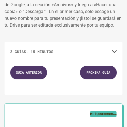
de Google, a la sección «Archivos» y luego a «Hacer una
copia» o “Descargar”. En el primer caso, sólo escoge un
nuevo nombre para tu presentación y ¡listo! se guardará en
tu Drive para ser editada exclusivamente por tu equipo.
3 GUÍAS, 15 MINUTOS
1.
GUÍAS
5 MINUTOS
GUÍA ANTERIOR
PRÓXIMA GUÍA
Consejos para la veda o silencio electoral
2.
HERRAMIENTAS
1 MINUTO
Modelo de planilla para organizar
apoderadas y testigos