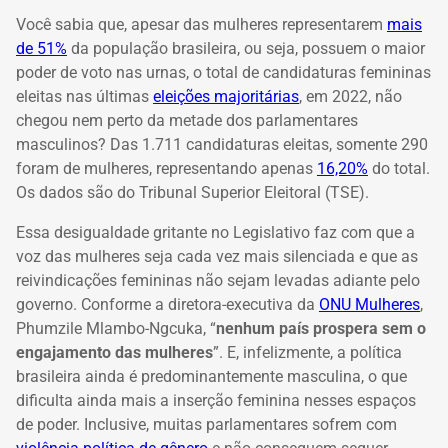
Você sabia que, apesar das mulheres representarem
mais
de 51%
da população brasileira, ou seja, possuem o maior
poder de voto nas urnas, o total de candidaturas femininas
eleitas nas últimas
eleições majoritárias
, em 2022, não
chegou nem perto da metade dos parlamentares
masculinos? Das 1.711 candidaturas eleitas, somente 290
foram de mulheres, representando apenas
16,20%
do total.
Os dados são do Tribunal Superior Eleitoral (TSE).
Essa desigualdade gritante no Legislativo faz com que a
voz das mulheres seja cada vez mais silenciada e que as
reivindicações femininas não sejam levadas adiante pelo
governo. Conforme a diretora-executiva da
ONU Mulheres
,
Phumzile Mlambo-Ngcuka, “
nenhum país prospera sem o
engajamento das mulheres
”. E, infelizmente, a política
brasileira ainda é predominantemente masculina, o que
dificulta ainda mais a inserção feminina nesses espaços
de poder. Inclusive, muitas parlamentares sofrem com