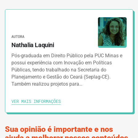
Esquerda ou direita, para que lado devo
virar?
AUTORA
3.
GUIAS
12 MINUTOS
Nathalia Laquini
O que é o Presidencialismo e como ele
Pós-graduada em Direito Público pela PUC Minas e
funciona?
possui experiência com Inovação em Políticas
Públicas, tendo trabalhado na Secretaria do
4.
Planejamento e Gestão do Ceará (Seplag-CE).
GUIAS
10 MINUTOS
Também realizou projetos para…
A separação dos poderes no Brasil
VER MAIS INFORMAÇÕES
5.
GUIAS
10 MINUTOS
Políticas públicas e sua influência em
nossas vidas cotidianas
Sua opinião é importante e nos
ajuda a melhorar nossos conteúdos