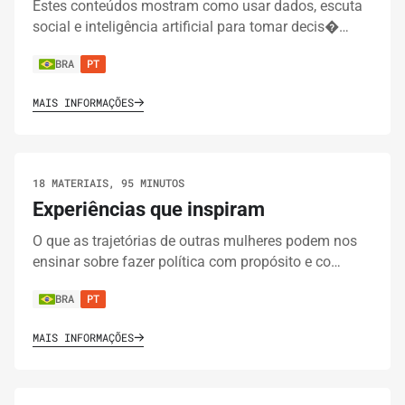
Estes conteúdos mostram como usar dados, escuta
são os cargos e o que fazem os eleitos?
social e inteligência artificial para tomar decis�…
BRA
PT
10.
GUIAS
10 MINUTOS
MAIS INFORMAÇÕES
Como escolher uma candidata?
11.
GUIAS
10 MINUTOS
18 MATERIAIS, 95 MINUTOS
Não vote em branco. Proteja as pretas!
Experiências que inspiram
O que as trajetórias de outras mulheres podem nos
12.
GUIAS
10 MINUTOS
ensinar sobre fazer política com propósito e co…
Candidaturas laranjas: O que são e como
BRA
PT
funcionam?
MAIS INFORMAÇÕES
13.
GUIAS
15 MINUTOS
Eleições: mais do que o voto, um exercício