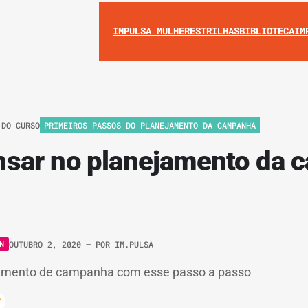
IMPULSA MULHERES
TRILHAS
BIBLIOTECA
IM
 DO CURSO
PRIMEIROS PASSOS DO PLANEJAMENTO DA CAMPANHA
sar no planejamento da 
N
OUTUBRO 2, 2020
– POR
IM.PULSA
jamento de campanha com esse passo a passo