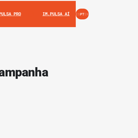
INSTAGRAM
YOUTUBE
PULSA PRO
IM.PULSA AÍ
ES
PT
EN
campanha