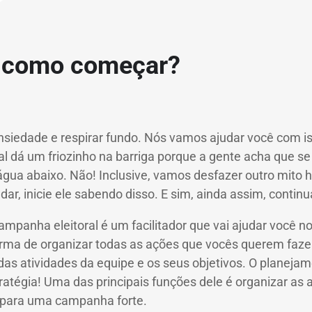
 como começar?
ansiedade e respirar fundo.
Nós vamos ajudar você com i
al
dá um friozinho na barriga porque a gente acha que se 
água abaixo.
Não!
Inclusive, vamos desfazer outro mito h
ar, inicie ele sabendo disso.
E sim, ainda assim, contin
ampanha eleitoral
é um facilitador que vai ajudar você n
rma de organizar todas as ações que vocês querem fazer,
as atividades da equipe e os seus objetivos.
O planejam
ratégia!
Uma das principais funções dele é organizar as 
r para uma campanha forte.