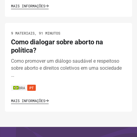
MAIS INFORMAÇÕES
Calendário Eleitoral: Comunicação,
Mobilização e Voluntárias
9 MATERIAIS, 91 MINUTOS
14.
FERRAMENTAS
1 MINUTO
Como dialogar sobre aborto na
Modelo de relatório pós-campanha
política?
Como promover um diálogo saudável e respeitoso
sobre aborto e direitos coletivos em uma sociedade
IMPRIMIR TRILHA
…
BRA
PT
MAIS INFORMAÇÕES