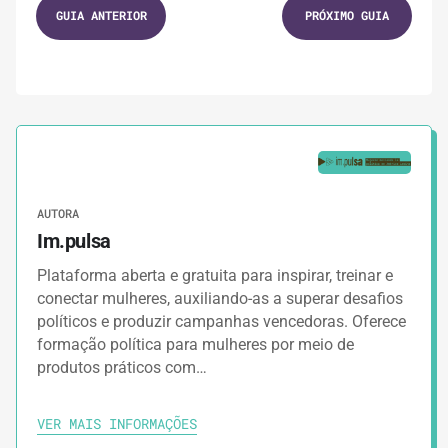
GUIA ANTERIOR
PRÓXIMO GUIA
Modelo de Cronograma para sua Campanha
Eleitoral
2.
FERRAMENTAS
6 MINUTOS
Modelo de equipe para Campanha Eleitoral
AUTORA
3.
FERRAMENTAS
2 MINUTOS
Im.pulsa
Modelo de orçamento de campanha
Plataforma aberta e gratuita para inspirar, treinar e
eleitoral
conectar mulheres, auxiliando-as a superar desafios
políticos e produzir campanhas vencedoras. Oferece
4.
formação política para mulheres por meio de
FERRAMENTAS
5 MINUTOS
produtos práticos com…
Modelo de planilha para gestão da sua
campanha
VER MAIS INFORMAÇÕES