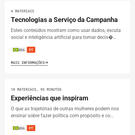
Modelo de E-mails para Voluntárias
4 MATERIAIS
Tecnologias a Serviço da Campanha
10.
FERRAMENTAS
2 MINUTOS
Estes conteúdos mostram como usar dados, escuta
social e inteligência artificial para tomar decis�…
Modelo de Formulário para Voluntárias –
Avaliação Pós-campanha
BRA
PT
MAIS INFORMAÇÕES
11.
FERRAMENTAS
20 MINUTOS
Modelo de Política de Privacidade para sua
campanha
18 MATERIAIS, 95 MINUTOS
Experiências que inspiram
12.
FERRAMENTAS
4 MINUTOS
O que as trajetórias de outras mulheres podem nos
Modelo de Análise FOFA
ensinar sobre fazer política com propósito e co…
BRA
PT
13.
FERRAMENTAS
2 MINUTOS