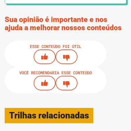
5.
FERRAMENTAS
2 MINUTOS
Modelo de Registro de Doações
Sua opinião é importante e nos
ajuda a melhorar nossos conteúdos
6.
FERRAMENTAS
3 MINUTOS
Modelo de Mapeamento de Apoiadoras
ESSE CONTEÚDO FOI ÚTIL
2 MINUTOS
7.
Modelo de Formulário para Voluntárias
VOCÊ RECOMENDARIA ESSE CONTEÚDO
8.
FERRAMENTAS
2 MINUTOS
Modelo para Gestão de Contatos de
Voluntárias
Trilhas relacionadas
9.
FERRAMENTAS
2 MINUTOS