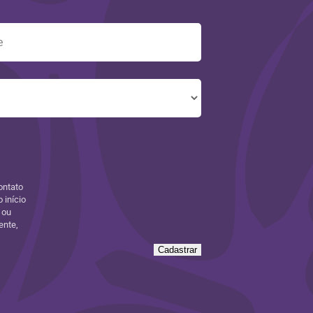
ontato
 início
 ou
ente,
Cadastrar