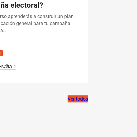
a electoral?
rso aprenderás a construir un plan
cación general para tu campaña
pa…
S
MAÇÕES
Ver todos