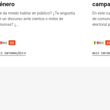
énero
campañ
e da miedo hablar en público? ¿Te angustia
En este cu
r un discurso ante cientos o miles de
de comuni
rsonas? ¿…
electoral 
MEX
ES
MEX
E
IS INFORMAÇÕES
MAIS INFOR