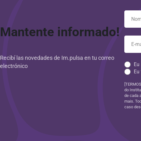
Mantente informado!
Recibí las novedades de Im.pulsa en tu correo
Eu 
electrónico
Eu 
[TERMOS 
do Instit
de cada 
mais. Tod
caso dese