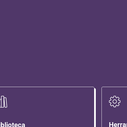
Herra
iblioteca