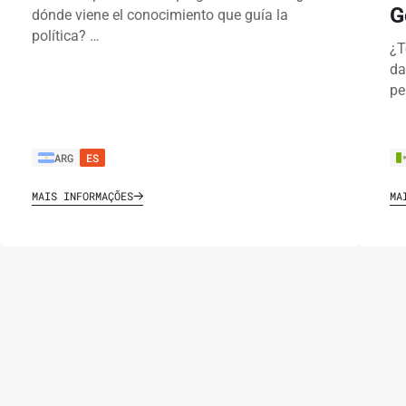
G
dónde viene el conocimiento que guía la
política? …
¿T
da
pe
ARG
ES
MAIS INFORMAÇÕES
MA