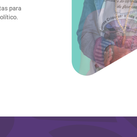
tas para
lítico.