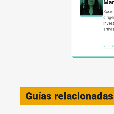
Mar
Soció
dirig
invest
artiv
VER M
Guías relacionadas