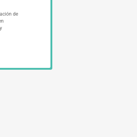
mación de
en
 y