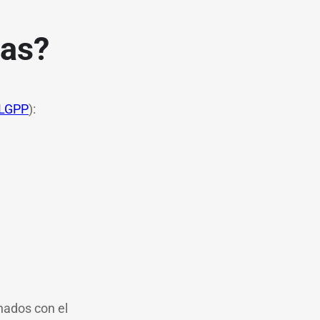
das?
 LGPP
):
onados con el