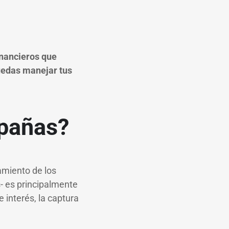
inancieros que
uedas manejar tus
mpañas?
amiento de los
s- es principalmente
e interés, la captura