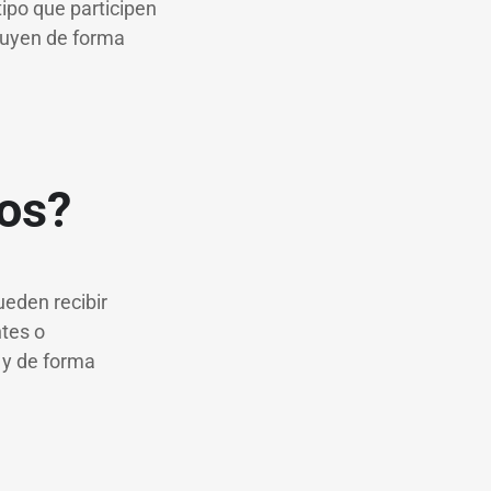
ipo que participen
ibuyen de forma
sos?
ueden recibir
ntes o
 y de forma