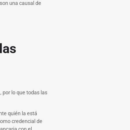
 son una causal de
las
 por lo que todas las
nte quién la está
como credencial de
bancaria con el