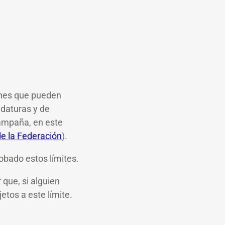
iones que pueden
didaturas y de
campaña, en este
de la Federación
).
robado estos límites.
que, si alguien
etos a este límite.