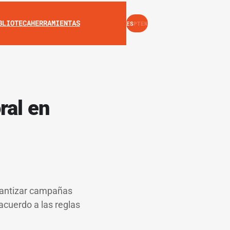
INSTAGRAM
YOUTUBE
BLIOTECA
HERRAMIENTAS
ES
PT
EN
ral en
arantizar campañas
acuerdo a las reglas