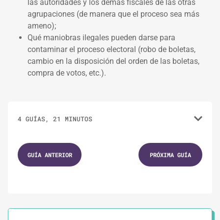
las autoridades y los demás fiscales de las otras
agrupaciones (de manera que el proceso sea más
ameno);
Qué maniobras ilegales pueden darse para
contaminar el proceso electoral (robo de boletas,
cambio en la disposición del orden de las boletas,
compra de votos, etc.).
4 GUÍAS, 21 MINUTOS
1.
GUÍAS
5 MINUTOS
GUÍA ANTERIOR
PRÓXIMA GUÍA
Consejos para la veda o silencio electoral
2.
GUÍAS
6 MINUTOS
La importancia de cuidar el voto el día de la