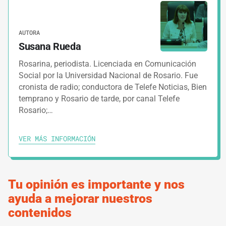
elección
AUTORA
3.
HERRAMIENTAS
1 MINUTO
Susana Rueda
Modelo de planilla para organizar
Rosarina, periodista. Licenciada en Comunicación
apoderadas y testigos
Social por la Universidad Nacional de Rosario. Fue
cronista de radio; conductora de Telefe Noticias, Bien
4.
temprano y Rosario de tarde, por canal Telefe
GUÍAS
9 MINUTOS
Rosario;…
¿Y qué hacemos el día de la elección?
VER MÁS INFORMACIÓN
IMPRIMIR RUTA DE APRENDIZAJE
Tu opinión es importante y nos
ayuda a mejorar nuestros
contenidos