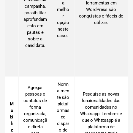
a
ferramentas em
campanha,
melho
WordPress são
possibilitar
r
conquistas e fáceis de
aprofundam
opção
utilizar.
ento em
neste
pautas e
caso.
sobre a
candidata.
Norm
Agregar
almen
pessoas e
Pesquise as novas
te são
contatos de
funcionalidades das
M
plataf
forma
comunidades no
o
ormas
organizada,
Whatsapp. Lembre-se
bi
de
comunicaçã
que o Whatsapp é a
li
dispar
o direta
plataforma de
z
o de