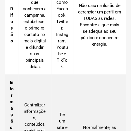
que
como
Não caia na ilusão de
D
conhecem a
Faceb
gerenciar um perfil em
if
campanha,
ook,
TODAS as redes.
u
estabelecer
Twitte
Encontre a que mais
s
o primeiro
r,
se adequa ao seu
ã
contato no
Instag
público e concentre
o
meio digital
ram,
energia.
e difundir
Youtu
suas
be e
principais
TikTo
ideias.
k.
In
fo
r
m
Centralizar
a
informaçõe
ç
Ter
s,
ã
um
conteúdos
o
site é
Normalmente, as
e mídias da