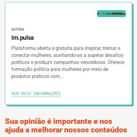
Why Strategy Matters
2.
GUIAS
AUTORA
Im.pulsa
Campaign Planning Essentials
Plataforma aberta e gratuita para inspirar, treinar e
conectar mulheres, auxiliando-as a superar desafios
3.
Keys For Successful Campaigns
políticos e produzir campanhas vencedoras. Oferece
formação política para mulheres por meio de
produtos práticos com…
4.
GUIAS
Building Your Campaign Team
VER MAIS INFORMAÇÕES
5.
Campaign Fundamentals
Sua opinião é importante e nos
ajuda a melhorar nossos conteúdos
6.
Setting Campaign Goals