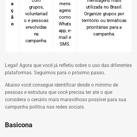
com
mensagens mais
a
mens
grupos,
utilizada no Brasil.
ç
agens
voluntariad
Organize grupos por
ã
como
o e pessoas
território ou temáticas
o
Whats
envolvidas
prioritárias para a
app, e-
na
campanha.
mail e
campanha.
SMS.
Legal!
Agora que você já refletiu sobre o uso das diferentes
plataformas.
Seguimos para o próximo passo.
Abaixo você consegue identificar desde o mínimo de
pessoas e estrutura que você precisa ter até o que
considera o cenário mais maravilhoso possível para sua
campanha política nas redes sociais.
Basicona