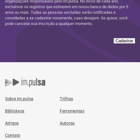
organizações responsáveis pelo Im.pulsa. No início de cada ano,
excluímos os registros que estiverem em nosso banco de dados por 5
anos ou mais. Todas as pessoas excluídas serão notificadas e
convidadas a se cadastrar novamente, caso desejem. Se quiser, você
pode cancelar sua inscrição a qualquer momento.
Cadastrar
Sobre Im.pulsa
Trilhas
Biblioteca
Ferramentas
Artigos
Autoras
Contato