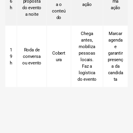
6
proposta
ma
a o
ação
h
do evento
ação
conteú
a noite
do
Chega
Marcar
antes,
agenda
mobiliza
e
1
Roda de
Cobert
pessoas
garantir
9
conversa
ura
locais.
presenç
h
ou evento
Faz a
a da
logística
candida
do evento
ta