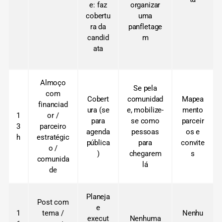
e: faz
organizar
cobertu
uma
ra da
panfletage
candid
m
ata
Almoço
Se pela
com
Cobert
comunidad
Mapea
financiad
ura (se
e, mobilize-
mento
1
or /
para
se como
parceir
3
parceiro
agenda
pessoas
os e
h
estratégic
pública
para
convite
o /
)
chegarem
s
comunida
lá
de
Planeja
Post com
e
1
tema /
Nenhu
execut
Nenhuma