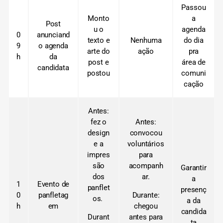
Passou
Monto
a
Post
u o
agenda
0
anunciand
texto e
Nenhuma
do dia
9
o agenda
arte do
ação
pra
h
da
post e
área de
candidata
postou
comuni
cação
Antes:
fez o
Antes:
design
convocou
e a
voluntários
impres
para
são
acompanh
Garantir
dos
ar.
a
1
Evento de
panflet
presenç
0
panfletag
Durante:
os.
a da
h
em
chegou
candida
Durant
antes para
ta