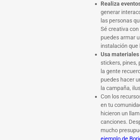
Realiza eventos
generar interac
las personas qu
Sé creativa con
puedes armar un
instalación que
Usa materiales 
stickers, pines
la gente recuer
puedes hacer un
la campaña, ilu
Con los recurso
en tu comunidad
hicieron un llam
canciones. Desp
mucho presupue
ejemplo de Bori