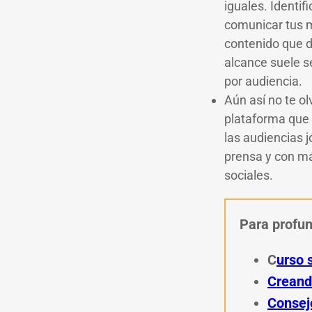
iguales. Identif
comunicar tus m
contenido que d
alcance suele s
por audiencia.
Aún así no te ol
plataforma que e
las audiencias 
prensa y con má
sociales.
Para profun
C
urso 
Creando
Consej