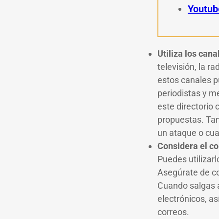
Youtub
Utiliza los cana
televisión, la r
estos canales p
periodistas y m
este directorio
propuestas. Tam
un ataque o cua
Considera el co
Puedes utilizarl
Asegúrate de co
Cuando salgas a
electrónicos, a
correos.