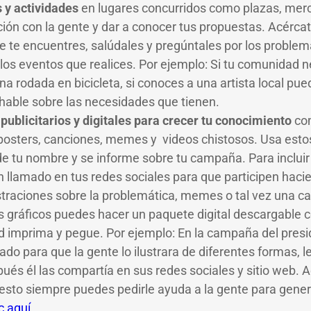
 y actividades
en lugares concurridos como plazas, merc
ción con la gente y dar a conocer tus propuestas. Acérca
e te encuentres, salúdales y pregúntales por los proble
 los eventos que realices. Por ejemplo: Si tu comunidad n
a rodada en bicicleta, si conoces a una artista local pu
 hable sobre las necesidades que tienen.
publicitarios y digitales para crecer tu conocimiento
com
, posters, canciones, memes y videos chistosos. Usa esto
de tu nombre y se informe sobre tu campaña. Para inclui
 llamado en tus redes sociales para que participen hac
straciones sobre la problemática, memes o tal vez una ca
s gráficos puedes hacer un paquete digital descargable c
 imprima y pegue. Por ejemplo: En la campaña del presid
ado para que la gente lo ilustrara de diferentes formas, 
ués él las compartía en sus redes sociales y sitio web. 
sto siempre puedes pedirle ayuda a la gente para gener
c aquí.