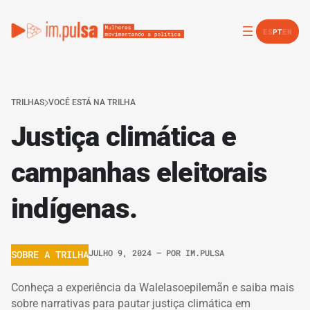
ES
PT
EN
TRILHAS
VOCÊ ESTÁ NA TRILHA
Justiça climática e
campanhas eleitorais
indígenas.
JULHO 9, 2024
– POR
IM.PULSA
SOBRE A TRILHA
Conheça a experiência da Walelasoepilemãn e saiba mais
sobre narrativas para pautar justiça climática em