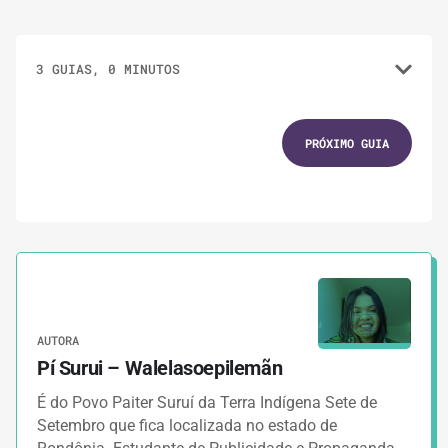
3 GUIAS, 0 MINUTOS
1.
EXPERIÊNCIAS
PRÓXIMO GUIA
Minha experiência em uma campanha
eleitoral indígena.
2.
GUIAS
Como abordar a justiça climática em uma
campanha eleitoral?
AUTORA
Pí Surui – Walelasoepilemãn
3.
GUIAS
É do Povo Paiter Suruí da Terra Indígena Sete de
Juventude, justiça climática e as eleições
Setembro que fica localizada no estado de
como um método de esperança.